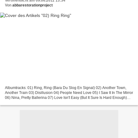
Veröffentlicht am 09.06.2011 13:34
Von
abbarestorationproject
Albumtracks: 01) Ring, Ring (Bara Du Slog En Signal) 02) Another Town,
Another Train 03) Disillusion 04) People Need Love 05) I Saw It In The Mirror
06) Nina, Pretty Ballerina 07) Love Isn't Easy (But It Sure Is Hard Enough)
08) Me And Bobby And Bobby's...