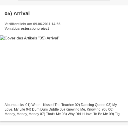
05) Arrival
Veröffentlicht am 09.06.2011 14:56
Von
abbarestorationproject
Albumtracks: 01) When I Kissed The Teacher 02) Dancing Queen 03) My
Love, My Life 04) Dum Dum Diddle 05) Knowing Me, Knowing You 06)
Money, Money, Money 07) That's Me 08) Why Did It Have To Be Me 09) Tiger
10) Arrival Bonustracks: 11) Fernando (single...