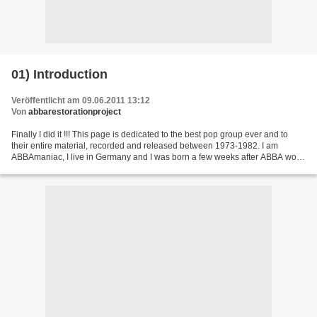
01) Introduction
Veröffentlicht am 09.06.2011 13:12
Von
abbarestorationproject
Finally I did it !!! This page is dedicated to the best pop group ever and to
their entire material, recorded and released between 1973-1982. I am
ABBAmaniac, I live in Germany and I was born a few weeks after ABBA won
the Eurovision Song Contest. Since...