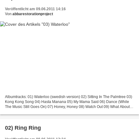
Veröffentlicht am 09.06.2011 14:16
Von
abbarestorationproject
Albumtracks: 01) Waterloo (swedish version) 02) Sitting In The Palmtree 03)
Kong Kong Song 04) Hasta Manana 05) My Mama Said 06) Dance (While
The Music Still Goes On) 07) Honey, Honey 08) Watch Out 09) What About
Livingstone 10) Gonna Sing You My Lovesong...
02) Ring Ring