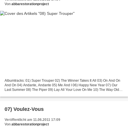
Von
abbarestorationproject
Albumtracks: 01) Super Trouper 02) The Winner Takes It All 03) On And On
And On 04) Andante, Andante 05) Me And I 06) Happy New Year 07) Our
Last Summer 08) The Piper 09) Lay All Your Love On Me 10) The Way Old
Friends Do Bonustracks: 11) Elaine (single...
07) Voulez-Vous
Veröffentlicht am 11.06.2011 17:09
Von
abbarestorationproject