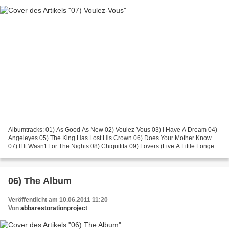
Albumtracks: 01) As Good As New 02) Voulez-Vous 03) I Have A Dream 04)
Angeleyes 05) The King Has Lost His Crown 06) Does Your Mother Know
07) If It Wasn't For The Nights 08) Chiquitita 09) Lovers (Live A Little Longer)
10) Kisses Of Fire Bonustracks:...
06) The Album
Veröffentlicht am 10.06.2011 11:20
Von
abbarestorationproject