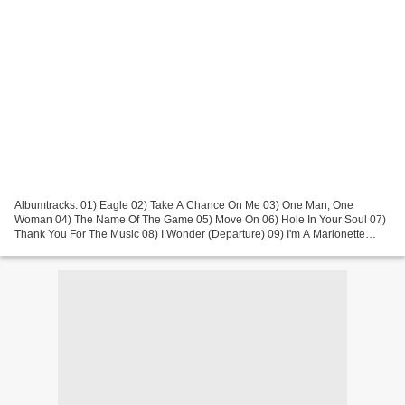
Albumtracks: 01) Eagle 02) Take A Chance On Me 03) One Man, One
Woman 04) The Name Of The Game 05) Move On 06) Hole In Your Soul 07)
Thank You For The Music 08) I Wonder (Departure) 09) I'm A Marionette
Bonustracks: 10) Eagle (single edit) 11) The Name...