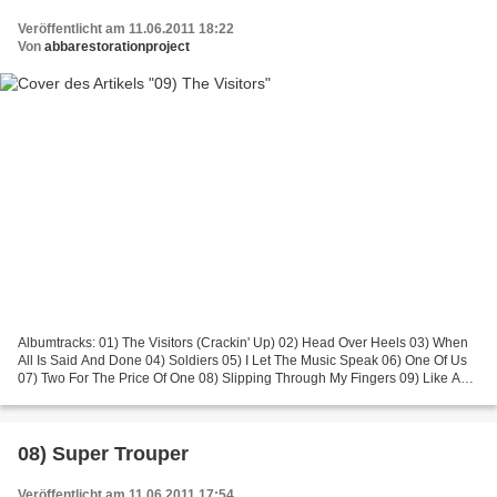
Veröffentlicht am 11.06.2011 18:22
Von
abbarestorationproject
Albumtracks: 01) The Visitors (Crackin' Up) 02) Head Over Heels 03) When
All Is Said And Done 04) Soldiers 05) I Let The Music Speak 06) One Of Us
07) Two For The Price Of One 08) Slipping Through My Fingers 09) Like An
Angel Passing Through My Room Bonustracks:...
08) Super Trouper
Veröffentlicht am 11.06.2011 17:54