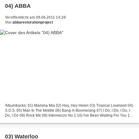
04) ABBA
Veröffentlicht am 09.06.2011 14:28
Von
abbarestorationproject
Albumtracks: 01) Mamma Mia 02) Hey, Hey Helen 03) Tropical Loveland 04)
S.O.S. 05) Man In The Middle 06) Bang-A-Boomerang 07) I Do, I Do, I Do, I
Do, I Do 08) Rock Me 09) Intermezzo No.1 10) I've Been Waiting For You 11)
So Long Bonustracks: 12) Crazy...
03) Waterloo