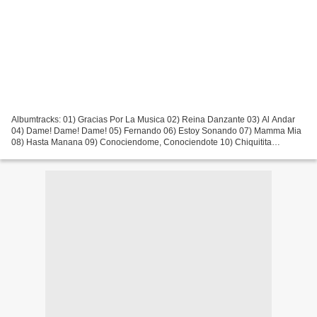
Albumtracks: 01) Gracias Por La Musica 02) Reina Danzante 03) Al Andar
04) Dame! Dame! Dame! 05) Fernando 06) Estoy Sonando 07) Mamma Mia
08) Hasta Manana 09) Conociendome, Conociendote 10) Chiquitita
Bonustracks: 11) Felicidad 12) Andante, Andante 13)...